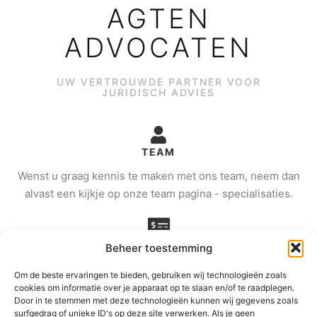
AGTEN
ADVOCATEN
UW VERTROUWDE PARTNER VOOR
JURIDISCH ADVIES
TEAM
Wenst u graag kennis te maken met ons team, neem dan
alvast een kijkje op onze team pagina - specialisaties.
TARIEF
Beheer toestemming
Wenst u meer info over onze tarieven, neem alvast een
Om de beste ervaringen te bieden, gebruiken wij technologieën zoals
kijkje op onze tarief pagina.
cookies om informatie over je apparaat op te slaan en/of te raadplegen.
Door in te stemmen met deze technologieën kunnen wij gegevens zoals
surfgedrag of unieke ID's op deze site verwerken. Als je geen