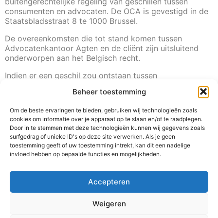
buitengerechtelijke regeling van geschillen tussen
consumenten en advocaten. De OCA is gevestigd in de
Staatsbladsstraat 8 te 1000 Brussel.
De overeenkomsten die tot stand komen tussen
Advocatenkantoor Agten en de cliënt zijn uitsluitend
onderworpen aan het Belgisch recht.
Indien er een geschil zou ontstaan tussen
Advocatenkantoor Agten en de cliënt, dan zal dit voor
Beheer toestemming
een gerecht gebracht wordt, zal dit geschil, met
uitsluiting van enig ander forum, gebracht worden voor
Om de beste ervaringen te bieden, gebruiken wij technologieën zoals
de gerechten van Limburg.
cookies om informatie over je apparaat op te slaan en/of te raadplegen.
Door in te stemmen met deze technologieën kunnen wij gegevens zoals
surfgedrag of unieke ID's op deze site verwerken. Als je geen
toestemming geeft of uw toestemming intrekt, kan dit een nadelige
4. MULTIDISCIPLINAIRE ACTIVITEITEN EN
invloed hebben op bepaalde functies en mogelijkheden.
MULTIDISCIPLINAIRE PARTNERSCHAPPEN
Accepteren
Advocatenkantoor Agten maakt geen deel uit van
multidisciplinaire activiteiten en/of multidisciplinaire
partnerschappen.
Weigeren