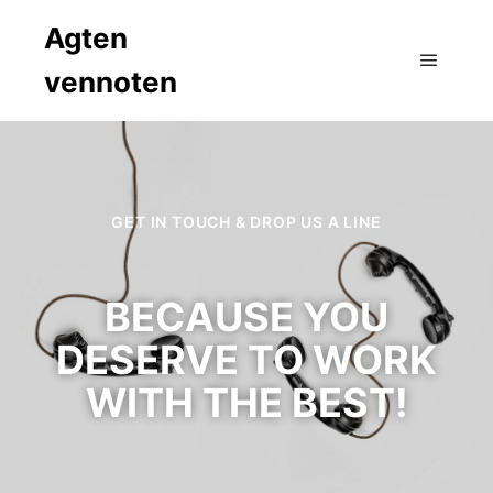
Agten
vennoten
GET IN TOUCH & DROP US A LINE
BECAUSE YOU
DESERVE TO WORK
WITH THE BEST!