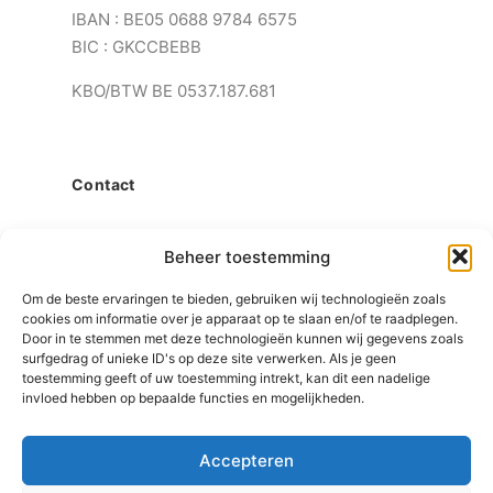
IBAN : BE05 0688 9784 6575
BIC : GKCCBEBB
KBO/BTW BE 0537.187.681
Contact
Beheer toestemming
Raadpleging is enkel mogelijk op afspraak.
Om de beste ervaringen te bieden, gebruiken wij technologieën zoals
U kunt telefonisch een afspraak maken via
cookies om informatie over je apparaat op te slaan en/of te raadplegen.
het secretariaat op het volgende
Door in te stemmen met deze technologieën kunnen wij gegevens zoals
surfgedrag of unieke ID's op deze site verwerken. Als je geen
nummer:
089/47.15.15
toestemming geeft of uw toestemming intrekt, kan dit een nadelige
invloed hebben op bepaalde functies en mogelijkheden.
Daarnaast kunt u onze medewerkers ook per
mail bereiken. Hun contactgegevens vindt u
Accepteren
terug op onze
teampagina
.